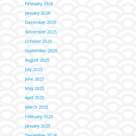
February 2026
January 2026
December 2025
November 2025
October 2025
September 2025
August 2025
July 2025
June 2025
May 2025
April 2025
March 2025
February 2025
January 2025
December 2024