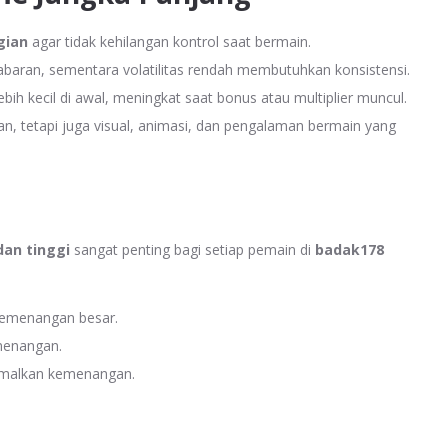
gian
agar tidak kehilangan kontrol saat bermain.
sabaran, sementara volatilitas rendah membutuhkan konsistensi.
lebih kecil di awal, meningkat saat bonus atau multiplier muncul.
n, tetapi juga visual, animasi, dan pengalaman bermain yang
dan tinggi
sangat penting bagi setiap pemain di
badak178
kemenangan besar.
emenangan.
imalkan kemenangan.