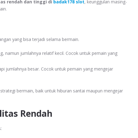
tas rendah dan tinggi di
badak178 slot
, keunggulan masing-
ain.
nangan yang bisa terjadi selama bermain.
g, namun jumlahnya relatif kecil. Cocok untuk pemain yang
api jumlahnya besar. Cocok untuk pemain yang mengejar
.
rategi bermain, baik untuk hiburan santai maupun mengejar
ilitas Rendah
: