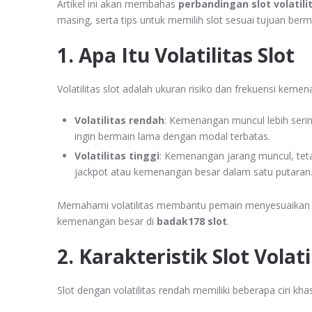
Artikel ini akan membahas
perbandingan slot volatili
masing, serta tips untuk memilih slot sesuai tujuan berm
1. Apa Itu Volatilitas Slot
Volatilitas slot adalah ukuran risiko dan frekuensi keme
Volatilitas rendah
: Kemenangan muncul lebih serin
ingin bermain lama dengan modal terbatas.
Volatilitas tinggi
: Kemenangan jarang muncul, tet
jackpot atau kemenangan besar dalam satu putaran
Memahami volatilitas membantu pemain menyesuaikan st
kemenangan besar di
badak178 slot
.
2. Karakteristik Slot Volat
Slot dengan volatilitas rendah memiliki beberapa ciri khas