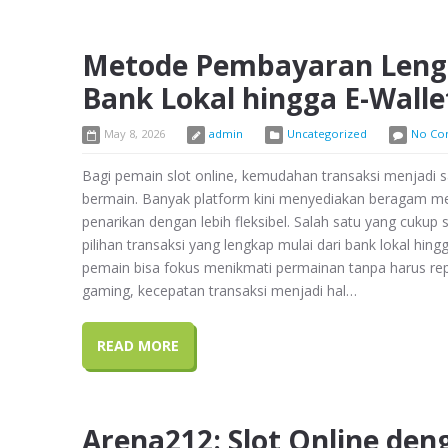
Metode Pembayaran Lengk
Bank Lokal hingga E-Walle
May 8, 2026
admin
Uncategorized
No Co
Bagi pemain slot online, kemudahan transaksi menjadi
bermain. Banyak platform kini menyediakan beragam m
penarikan dengan lebih fleksibel. Salah satu yang cuku
pilihan transaksi yang lengkap mulai dari bank lokal hi
pemain bisa fokus menikmati permainan tanpa harus re
gaming, kecepatan transaksi menjadi hal…
READ MORE
Arena212: Slot Online den