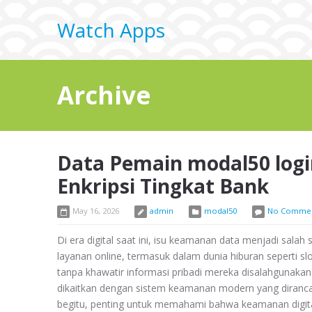
Watch Apps
Archive
Data Pemain modal50 log
Enkripsi Tingkat Bank
May 16, 2026
admin
modal50
No Comme
Di era digital saat ini, isu keamanan data menjadi sala
layanan online, termasuk dalam dunia hiburan seperti sl
tanpa khawatir informasi pribadi mereka disalahgunakan.
dikaitkan dengan sistem keamanan modern yang dirancan
begitu, penting untuk memahami bahwa keamanan digital