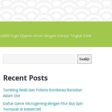
dal50 login Dijamin Aman dengan Enkripsi Tingkat Bank
Search
Recent Posts
Tumbling Reels dan Potensi Kombinasi Beruntun
dalam Slot
Daftar Game Microgaming dengan Fitur Buy Spin
Termurah di Betwin188