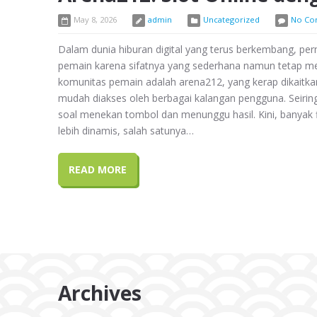
May 8, 2026
admin
Uncategorized
No Co
Dalam dunia hiburan digital yang terus berkembang, perm
pemain karena sifatnya yang sederhana namun tetap men
komunitas pemain adalah arena212, yang kerap dikaitka
mudah diakses oleh berbagai kalangan pengguna. Seiring
soal menekan tombol dan menunggu hasil. Kini, banya
lebih dinamis, salah satunya…
READ MORE
Archives