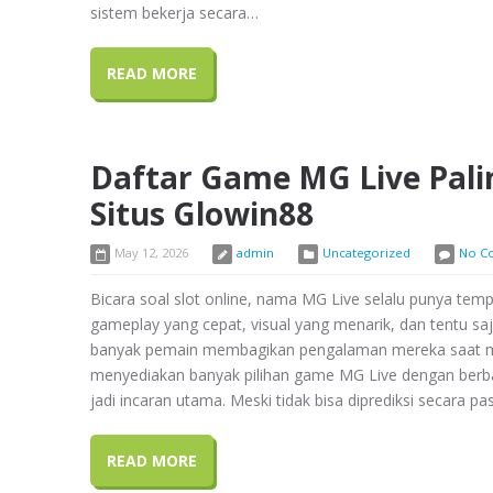
sistem bekerja secara…
READ MORE
Daftar Game MG Live Palin
Situs Glowin88
May 12, 2026
admin
Uncategorized
No C
Bicara soal slot online, nama MG Live selalu punya tempa
gameplay yang cepat, visual yang menarik, dan tentu saj
banyak pemain membagikan pengalaman mereka saat men
menyediakan banyak pilihan game MG Live dengan berbaga
jadi incaran utama. Meski tidak bisa diprediksi secara 
READ MORE