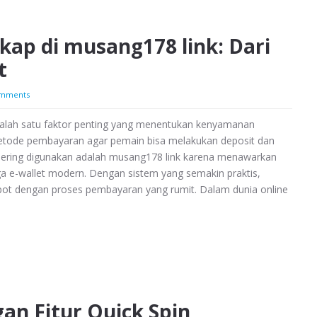
ap di musang178 link: Dari
t
mments
 salah satu faktor penting yang menentukan kenyamanan
etode pembayaran agar pemain bisa melakukan deposit dan
p sering digunakan adalah musang178 link karena menawarkan
ngga e-wallet modern. Dengan sistem yang semakin praktis,
pot dengan proses pembayaran yang rumit. Dalam dunia online
gan Fitur Quick Spin