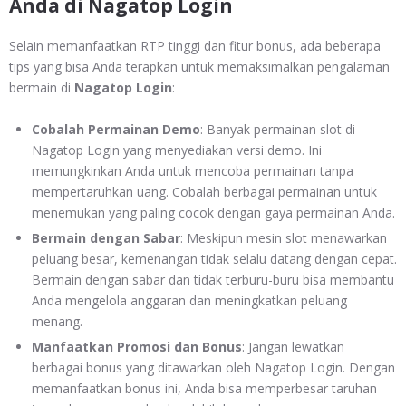
Anda di Nagatop Login
Selain memanfaatkan RTP tinggi dan fitur bonus, ada beberapa
tips yang bisa Anda terapkan untuk memaksimalkan pengalaman
bermain di
Nagatop Login
:
Cobalah Permainan Demo
: Banyak permainan slot di
Nagatop Login yang menyediakan versi demo. Ini
memungkinkan Anda untuk mencoba permainan tanpa
mempertaruhkan uang. Cobalah berbagai permainan untuk
menemukan yang paling cocok dengan gaya permainan Anda.
Bermain dengan Sabar
: Meskipun mesin slot menawarkan
peluang besar, kemenangan tidak selalu datang dengan cepat.
Bermain dengan sabar dan tidak terburu-buru bisa membantu
Anda mengelola anggaran dan meningkatkan peluang
menang.
Manfaatkan Promosi dan Bonus
: Jangan lewatkan
berbagai bonus yang ditawarkan oleh Nagatop Login. Dengan
memanfaatkan bonus ini, Anda bisa memperbesar taruhan