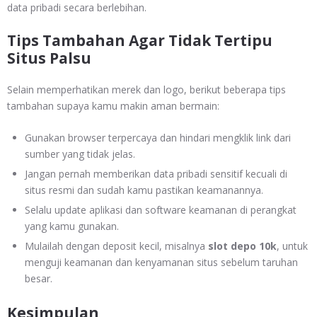
data pribadi secara berlebihan.
Tips Tambahan Agar Tidak Tertipu
Situs Palsu
Selain memperhatikan merek dan logo, berikut beberapa tips
tambahan supaya kamu makin aman bermain:
Gunakan browser terpercaya dan hindari mengklik link dari
sumber yang tidak jelas.
Jangan pernah memberikan data pribadi sensitif kecuali di
situs resmi dan sudah kamu pastikan keamanannya.
Selalu update aplikasi dan software keamanan di perangkat
yang kamu gunakan.
Mulailah dengan deposit kecil, misalnya
slot depo 10k
, untuk
menguji keamanan dan kenyamanan situs sebelum taruhan
besar.
Kesimpulan