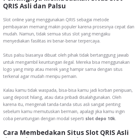
QRIS Asli dan Palsu
Slot online yang menggunakan QRIS sebagai metode
pembayaran memang makin populer karena prosesnya cepat dan
mudah. Namun, tidak semua situs slot yang mengaku
menyediakan fasilitas ini benar-benar terpercaya.
Situs palsu biasanya dibuat oleh pihak tidak bertanggung jawab
untuk mengambil keuntungan ilegal. Mereka bisa menggunakan
logo yang mirip atau merek yang hampir sama dengan situs
terkenal agar mudah menipu pemain.
Kalau kamu tidak waspada, bisa-bisa kamu jadi korban penipuan,
uang deposit hilang, atau data pribadi disalahgunakan. Oleh
karena itu, mengenali tanda-tanda situs asli sangat penting
sebelum kamu memutuskan bermain, apalagi jika kamu ingin
coba peruntungan dengan modal seperti
slot depo 10k
.
Cara Membedakan Situs Slot QRIS Asli