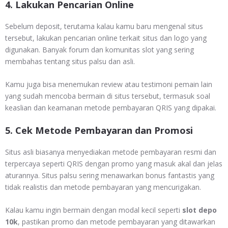
4. Lakukan Pencarian Online
Sebelum deposit, terutama kalau kamu baru mengenal situs
tersebut, lakukan pencarian online terkait situs dan logo yang
digunakan. Banyak forum dan komunitas slot yang sering
membahas tentang situs palsu dan asli.
Kamu juga bisa menemukan review atau testimoni pemain lain
yang sudah mencoba bermain di situs tersebut, termasuk soal
keaslian dan keamanan metode pembayaran QRIS yang dipakai.
5. Cek Metode Pembayaran dan Promosi
Situs asli biasanya menyediakan metode pembayaran resmi dan
terpercaya seperti QRIS dengan promo yang masuk akal dan jelas
aturannya. Situs palsu sering menawarkan bonus fantastis yang
tidak realistis dan metode pembayaran yang mencurigakan.
Kalau kamu ingin bermain dengan modal kecil seperti
slot depo
10k
, pastikan promo dan metode pembayaran yang ditawarkan