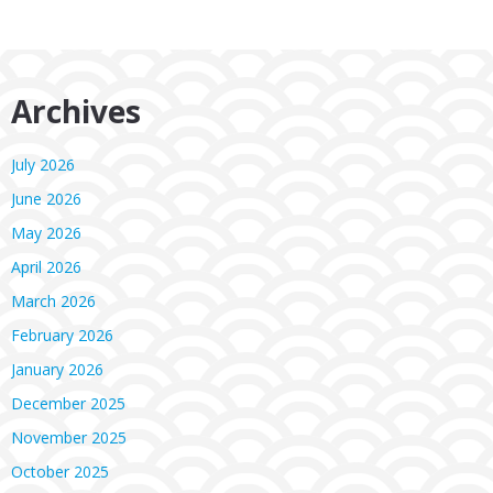
Archives
July 2026
June 2026
May 2026
April 2026
March 2026
February 2026
January 2026
December 2025
November 2025
October 2025