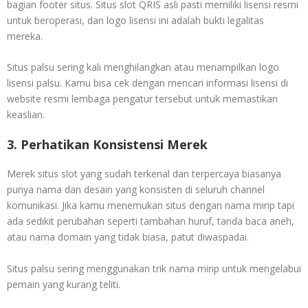
bagian footer situs. Situs slot QRIS asli pasti memiliki lisensi resmi
untuk beroperasi, dan logo lisensi ini adalah bukti legalitas
mereka.
Situs palsu sering kali menghilangkan atau menampilkan logo
lisensi palsu. Kamu bisa cek dengan mencari informasi lisensi di
website resmi lembaga pengatur tersebut untuk memastikan
keaslian.
3. Perhatikan Konsistensi Merek
Merek situs slot yang sudah terkenal dan terpercaya biasanya
punya nama dan desain yang konsisten di seluruh channel
komunikasi. Jika kamu menemukan situs dengan nama mirip tapi
ada sedikit perubahan seperti tambahan huruf, tanda baca aneh,
atau nama domain yang tidak biasa, patut diwaspadai.
Situs palsu sering menggunakan trik nama mirip untuk mengelabui
pemain yang kurang teliti.