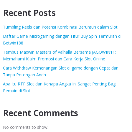
Recent Posts
Tumbling Reels dan Potensi Kombinasi Beruntun dalam Slot
Daftar Game Microgaming dengan Fitur Buy Spin Termurah di
Betwin188
Tembus Maxwin Masters of Valhalla Bersama JAGOWIN11:
Memahami Klaim Promosi dan Cara Kerja Slot Online
Cara Withdraw Kemenangan Slot di game dengan Cepat dan
Tanpa Potongan Aneh
Apa Itu RTP Slot dan Kenapa Angka Ini Sangat Penting Bagi
Pemain di Slot
Recent Comments
No comments to show.