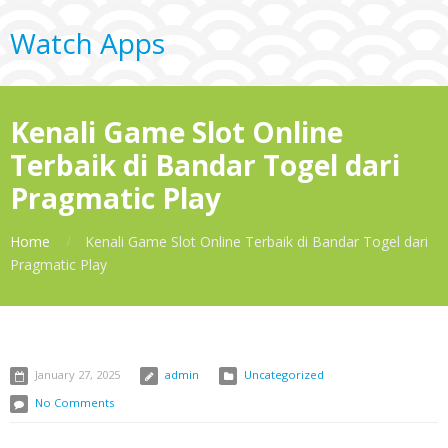
Watch Apps
Kenali Game Slot Online
Terbaik di Bandar Togel dari
Pragmatic Play
Home
Kenali Game Slot Online Terbaik di Bandar Togel dari
Pragmatic Play
January 27, 2025
admin
Uncategorized
No Comments