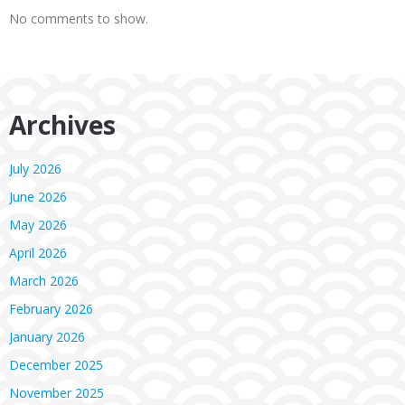
No comments to show.
Archives
July 2026
June 2026
May 2026
April 2026
March 2026
February 2026
January 2026
December 2025
November 2025