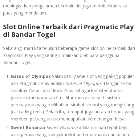
meningkatkan pengalaman bermain, ini juga memberikan rasa
puas yang mendalam.
Slot Online Terbaik dari Pragmatic Play
di Bandar Togel
Sekarang, mari kita telusuri beberapa game slot online terbaik dari
Pragmatic Play yang sering dimainkan oleh para pengguna
Bandar Togel.
Gates of Olympus
Salah satu game slot yang paling populer
dari Pragmatic Play adalah
Gates of Olympus
. Dengan tema
mitologi Yunani dan dewa Zeus sebagai karakter utama,
game ini menawarkan fitur-fitur menarik seperti sistem
pembayaran yang melibatkan simbol-simbol yang menghilang
(cascading reels). Selain itu, terdapat juga putaran bonus yang
memberi peluang untuk mendapatkan kemenangan besar.
Sweet Bonanza
Sweet Bonanza
adalah pilihan tepat bagi
para pemain yang menyukai slot bertema manis dan penuh