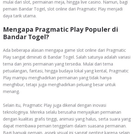
mulai dari slot, permainan meja, hingga live casino. Namun, bagi
pemain Bandar Togel, slot online dari Pragmatic Play menjadi
daya tarik utama.
Mengapa Pragmatic Play Populer di
Bandar Togel?
Ada beberapa alasan mengapa game slot online dari Pragmatic
Play sangat diminati di Bandar Togel. Salah satunya adalah variasi
tema dan jenis permainan yang tersedia. Mulai dari tema
petualangan, fantasi, hingga budaya lokal yang kental, Pragmatic
Play mampu menghadirkan permainan yang tidak hanya
menghibur, tetapi juga menghadirkan peluang besar untuk
menang.
Selain itu, Pragmatic Play juga dikenal dengan inovasi
teknologinya. Mereka selalu berusaha menyajikan permainan
dengan kualitas grafis tinggi, animasi yang halus, serta suara yang
dapat membawa pemain tenggelam dalam suasana permainan.
Bagi banyak pemain, aspek visual ini sangat penting karena selain