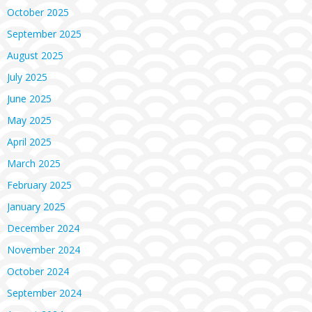
October 2025
September 2025
August 2025
July 2025
June 2025
May 2025
April 2025
March 2025
February 2025
January 2025
December 2024
November 2024
October 2024
September 2024