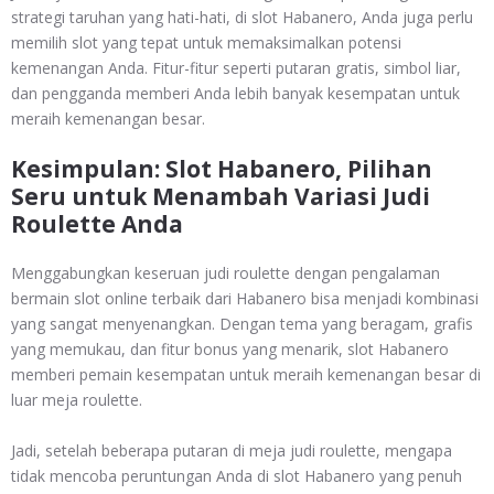
strategi taruhan yang hati-hati, di slot Habanero, Anda juga perlu
memilih slot yang tepat untuk memaksimalkan potensi
kemenangan Anda. Fitur-fitur seperti putaran gratis, simbol liar,
dan pengganda memberi Anda lebih banyak kesempatan untuk
meraih kemenangan besar.
Kesimpulan: Slot Habanero, Pilihan
Seru untuk Menambah Variasi Judi
Roulette Anda
Menggabungkan keseruan judi roulette dengan pengalaman
bermain slot online terbaik dari Habanero bisa menjadi kombinasi
yang sangat menyenangkan. Dengan tema yang beragam, grafis
yang memukau, dan fitur bonus yang menarik, slot Habanero
memberi pemain kesempatan untuk meraih kemenangan besar di
luar meja roulette.
Jadi, setelah beberapa putaran di meja judi roulette, mengapa
tidak mencoba peruntungan Anda di slot Habanero yang penuh