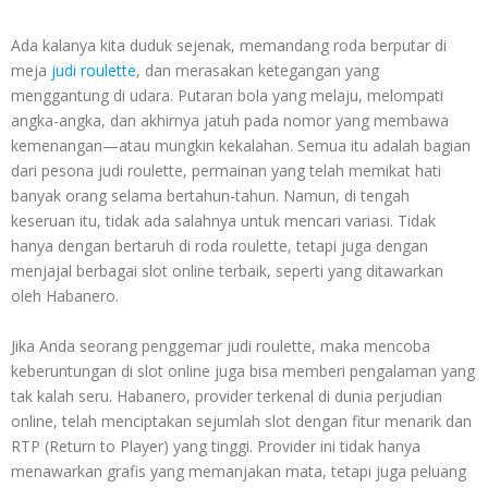
Ada kalanya kita duduk sejenak, memandang roda berputar di
meja
judi roulette
, dan merasakan ketegangan yang
menggantung di udara. Putaran bola yang melaju, melompati
angka-angka, dan akhirnya jatuh pada nomor yang membawa
kemenangan—atau mungkin kekalahan. Semua itu adalah bagian
dari pesona judi roulette, permainan yang telah memikat hati
banyak orang selama bertahun-tahun. Namun, di tengah
keseruan itu, tidak ada salahnya untuk mencari variasi. Tidak
hanya dengan bertaruh di roda roulette, tetapi juga dengan
menjajal berbagai slot online terbaik, seperti yang ditawarkan
oleh Habanero.
Jika Anda seorang penggemar judi roulette, maka mencoba
keberuntungan di slot online juga bisa memberi pengalaman yang
tak kalah seru. Habanero, provider terkenal di dunia perjudian
online, telah menciptakan sejumlah slot dengan fitur menarik dan
RTP (Return to Player) yang tinggi. Provider ini tidak hanya
menawarkan grafis yang memanjakan mata, tetapi juga peluang