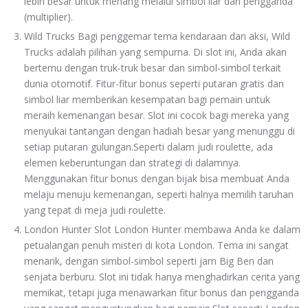
lebih besar untuk menang melalui simbol liar dan pengganda
(multiplier).
Wild Trucks Bagi penggemar tema kendaraan dan aksi, Wild
Trucks adalah pilihan yang sempurna. Di slot ini, Anda akan
bertemu dengan truk-truk besar dan simbol-simbol terkait
dunia otomotif. Fitur-fitur bonus seperti putaran gratis dan
simbol liar memberikan kesempatan bagi pemain untuk
meraih kemenangan besar. Slot ini cocok bagi mereka yang
menyukai tantangan dengan hadiah besar yang menunggu di
setiap putaran gulungan.Seperti dalam judi roulette, ada
elemen keberuntungan dan strategi di dalamnya.
Menggunakan fitur bonus dengan bijak bisa membuat Anda
melaju menuju kemenangan, seperti halnya memilih taruhan
yang tepat di meja judi roulette.
London Hunter Slot London Hunter membawa Anda ke dalam
petualangan penuh misteri di kota London. Tema ini sangat
menarik, dengan simbol-simbol seperti jam Big Ben dan
senjata berburu. Slot ini tidak hanya menghadirkan cerita yang
memikat, tetapi juga menawarkan fitur bonus dan pengganda