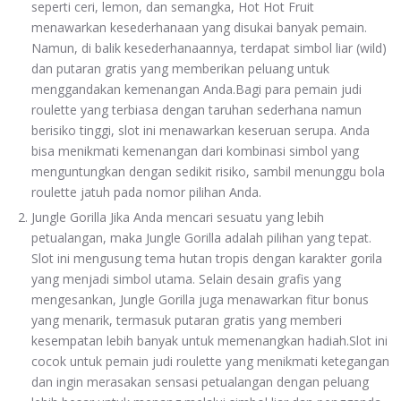
seperti ceri, lemon, dan semangka, Hot Hot Fruit
menawarkan kesederhanaan yang disukai banyak pemain.
Namun, di balik kesederhanaannya, terdapat simbol liar (wild)
dan putaran gratis yang memberikan peluang untuk
menggandakan kemenangan Anda.Bagi para pemain judi
roulette yang terbiasa dengan taruhan sederhana namun
berisiko tinggi, slot ini menawarkan keseruan serupa. Anda
bisa menikmati kemenangan dari kombinasi simbol yang
menguntungkan dengan sedikit risiko, sambil menunggu bola
roulette jatuh pada nomor pilihan Anda.
Jungle Gorilla Jika Anda mencari sesuatu yang lebih
petualangan, maka Jungle Gorilla adalah pilihan yang tepat.
Slot ini mengusung tema hutan tropis dengan karakter gorila
yang menjadi simbol utama. Selain desain grafis yang
mengesankan, Jungle Gorilla juga menawarkan fitur bonus
yang menarik, termasuk putaran gratis yang memberi
kesempatan lebih banyak untuk memenangkan hadiah.Slot ini
cocok untuk pemain judi roulette yang menikmati ketegangan
dan ingin merasakan sensasi petualangan dengan peluang