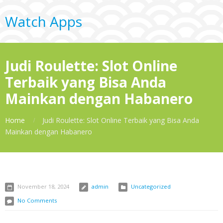
Watch Apps
Judi Roulette: Slot Online
Terbaik yang Bisa Anda
Mainkan dengan Habanero
Home
Judi Roulette: Slot Online Terbaik yang Bisa Anda
Mainkan dengan Habanero
November 18, 2024
admin
Uncategorized
No Comments