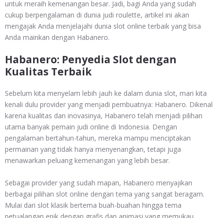
untuk meraih kemenangan besar. Jadi, bagi Anda yang sudah
cukup berpengalaman di dunia judi roulette, artikel ini akan
mengajak Anda menjelajahi dunia slot online terbaik yang bisa
Anda mainkan dengan Habanero.
Habanero: Penyedia Slot dengan
Kualitas Terbaik
Sebelum kita menyelam lebih jauh ke dalam dunia slot, mari kita
kenali dulu provider yang menjadi pembuatnya: Habanero. Dikenal
karena kualitas dan inovasinya, Habanero telah menjadi pilihan
utama banyak pemain judi online di Indonesia. Dengan
pengalaman bertahun-tahun, mereka mampu menciptakan
permainan yang tidak hanya menyenangkan, tetapi juga
menawarkan peluang kemenangan yang lebih besar.
Sebagai provider yang sudah mapan, Habanero menyajikan
berbagai pilihan slot online dengan tema yang sangat beragam.
Mulai dari slot klasik bertema buah-buahan hingga tema
petualangan epik dengan grafis dan animasi yang memukau.