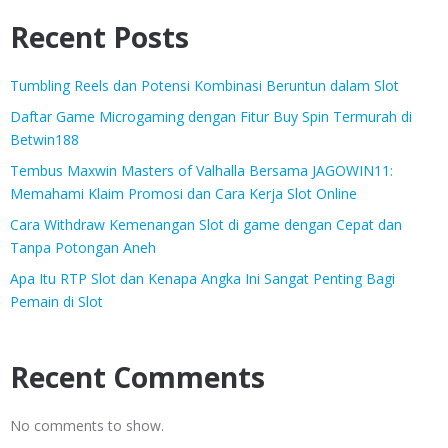
Recent Posts
Tumbling Reels dan Potensi Kombinasi Beruntun dalam Slot
Daftar Game Microgaming dengan Fitur Buy Spin Termurah di
Betwin188
Tembus Maxwin Masters of Valhalla Bersama JAGOWIN11:
Memahami Klaim Promosi dan Cara Kerja Slot Online
Cara Withdraw Kemenangan Slot di game dengan Cepat dan
Tanpa Potongan Aneh
Apa Itu RTP Slot dan Kenapa Angka Ini Sangat Penting Bagi
Pemain di Slot
Recent Comments
No comments to show.