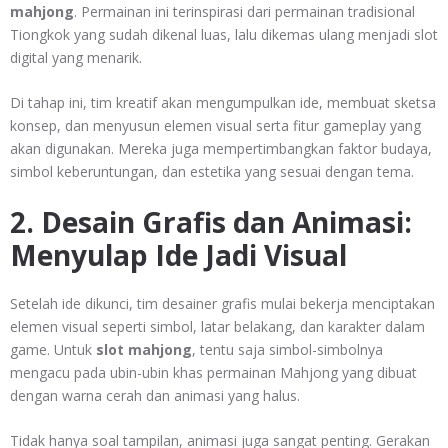
mahjong
. Permainan ini terinspirasi dari permainan tradisional
Tiongkok yang sudah dikenal luas, lalu dikemas ulang menjadi slot
digital yang menarik.
Di tahap ini, tim kreatif akan mengumpulkan ide, membuat sketsa
konsep, dan menyusun elemen visual serta fitur gameplay yang
akan digunakan. Mereka juga mempertimbangkan faktor budaya,
simbol keberuntungan, dan estetika yang sesuai dengan tema.
2. Desain Grafis dan Animasi:
Menyulap Ide Jadi Visual
Setelah ide dikunci, tim desainer grafis mulai bekerja menciptakan
elemen visual seperti simbol, latar belakang, dan karakter dalam
game. Untuk
slot mahjong
, tentu saja simbol-simbolnya
mengacu pada ubin-ubin khas permainan Mahjong yang dibuat
dengan warna cerah dan animasi yang halus.
Tidak hanya soal tampilan, animasi juga sangat penting. Gerakan